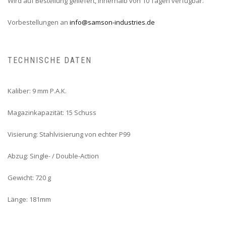
Wird auf Bestellung geliefert, innerhalb von 10 Tagen verfügbar.
Vorbestellungen an
info@samson-industries.de
TECHNISCHE DATEN
Kaliber: 9 mm P.A.K.
Magazinkapazität: 15 Schuss
Visierung: Stahlvisierung von echter P99
Abzug: Single- / Double-Action
Gewicht: 720 g
Länge: 181mm