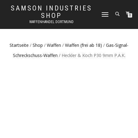
SAMSON INDUSTRIES
SHOP
NAVIGATION
0
UMSCHALTEN
WAFFENHANDEL DORTMUND
Startseite
/
Shop
/
Waffen
/
Waffen (frei ab 18)
/
Gas-Signal-
Schreckschuss-Waffen
/ Heckler & Koch P30 9mm P.A.K.