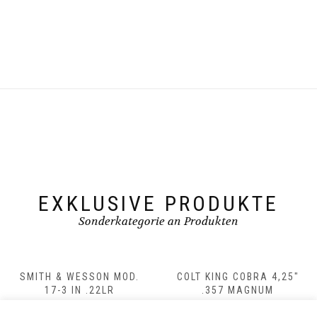
EXKLUSIVE PRODUKTE
Sonderkategorie an Produkten
SMITH & WESSON MOD.
COLT KING COBRA 4,25″
17-3 IN .22LR
.357 MAGNUM
inkl. 19% MwSt & zzgl.
inkl. 19% MwSt & zzgl.
€
9.999,00
€
1.499,00