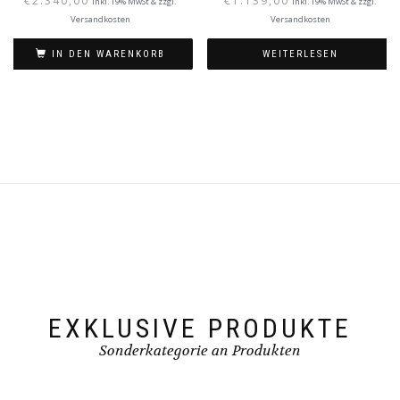
€
2.340,00
€
1.139,00
inkl. 19% MwSt & zzgl.
inkl. 19% MwSt & zzgl.
Versandkosten
Versandkosten
IN DEN WARENKORB
WEITERLESEN
EXKLUSIVE PRODUKTE
Sonderkategorie an Produkten